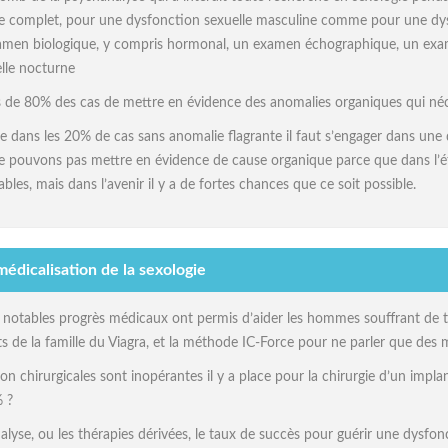
ue complet, pour une dysfonction sexuelle masculine comme pour une dys
en biologique, y compris hormonal, un examen échographique, un exame
elle nocturne
s de 80% des cas de mettre en évidence des anomalies organiques qui néc
ue dans les 20% de cas sans anomalie flagrante il faut s’engager dans une
e pouvons pas mettre en évidence de cause organique parce que dans l’ét
s, mais dans l’avenir il y a de fortes chances que ce soit possible.
médicalisation de la sexologie
notables progrès médicaux ont permis d’aider les hommes souffrant de tro
s de la famille du Viagra, et la méthode IC-Force pour ne parler que des 
 chirurgicales sont inopérantes il y a place pour la chirurgie d’un implan
 ?
lyse, ou les thérapies dérivées, le taux de succès pour guérir une dysfonct