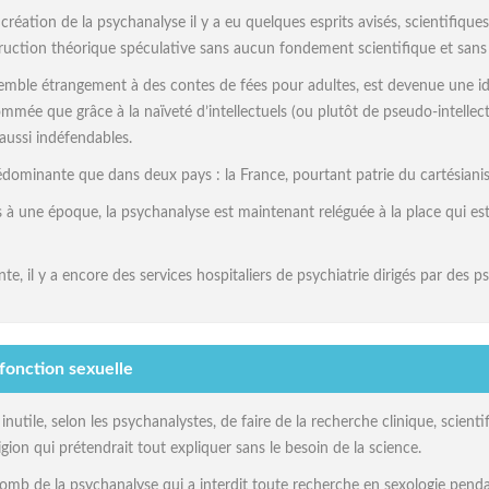
réation de la psychanalyse il y a eu quelques esprits avisés, scientifiques 
ruction théorique spéculative sans aucun fondement scientifique et sans
semble étrangement à des contes de fées pour adultes, est devenue une id
mée que grâce à la naïveté d’intellectuels (ou plutôt de pseudo-intellectu
 aussi indéfendables.
édominante que dans deux pays : la France, pourtant patrie du cartésianis
ès à une époque, la psychanalyse est maintenant reléguée à la place qui est l
e, il y a encore des services hospitaliers de psychiatrie dirigés par des p
fonction sexuelle
 inutile, selon les psychanalystes, de faire de la recherche clinique, scient
ion qui prétendrait tout expliquer sans le besoin de la science.
lomb de la psychanalyse qui a interdit toute recherche en sexologie pen