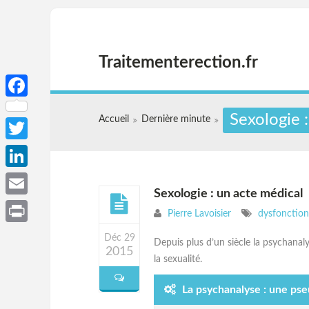
Traitementerection.fr
Facebook
Sexologie 
Accueil
Dernière minute
Twitter
LinkedIn
Sexologie : un acte médical
Email
Pierre Lavoisier
dysfonction 
Print
Déc 29
Depuis plus d’un siècle la psychanaly
2015
la sexualité.
La psychanalyse : une ps