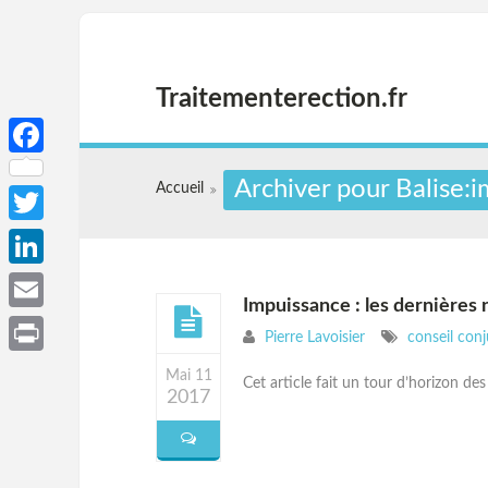
Traitementerection.fr
Facebook
Archiver pour Balise:
Accueil
Twitter
LinkedIn
Impuissance : les dernières 
Email
Pierre Lavoisier
conseil conj
Print
Mai 11
Cet article fait un tour d’horizon de
2017