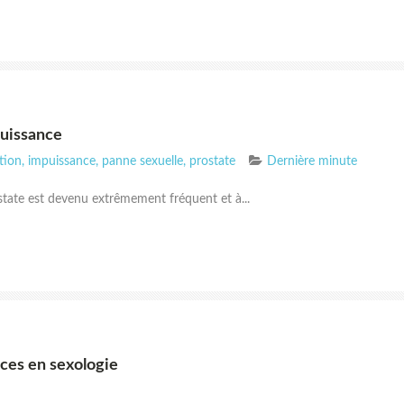
puissance
tion
,
impuissance
,
panne sexuelle
,
prostate
Dernière minute
ostate est devenu extrêmement fréquent et à...
nces en sexologie