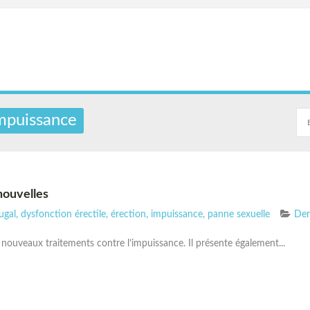
impuissance
nouvelles
ugal
,
dysfonction érectile
,
érection
,
impuissance
,
panne sexuelle
Der
s nouveaux traitements contre l’impuissance. Il présente également...