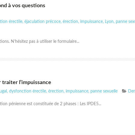
ond à vos questions
tion érectile
,
éjaculation précoce
,
érection
,
impuissance
,
Lyon
,
panne sex
ons. N’hésitez pas à utiliser le formulaire...
traiter l’impuissance
ugal
,
dysfonction érectile
,
érection
,
impuissance
,
panne sexuelle
Der
ion pénienne est constituée de 2 phases : Les IPDE5...