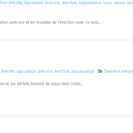
tion érectile
,
éjaculation précoce
,
érection
,
impuissance
,
Lyon
,
panne sex
tion précoce et les troubles de l’érection avec ce quiz...
érectile
,
éjaculation précoce
,
érection
,
impuissance
Dernière minut
e et ses dérivés tentent de nous faire croire...