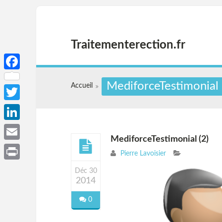
Traitementerection.fr
Facebook
MediforceTestimonial 
Accueil
Twitter
LinkedIn
MediforceTestimonial (2)
Email
Pierre Lavoisier
Print
Déc 30
2014
0