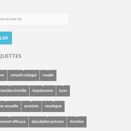
QUETTES
cer
conseil conjugal
couple
onction érectile
impuissance
Lyon
ne sexuelle
prostate
sexologue
tement efficace
éjaculation précoce
érection