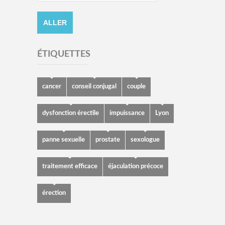
ÉTIQUETTES
cancer
conseil conjugal
couple
dysfonction érectile
impuissance
Lyon
panne sexuelle
prostate
sexologue
traitement efficace
éjaculation précoce
érection