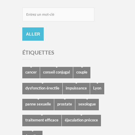
ÉTIQUETTES
cancer
conseil conjugal
couple
dysfonction érectile
impuissance
Lyon
panne sexuelle
prostate
sexologue
traitement efficace
éjaculation précoce