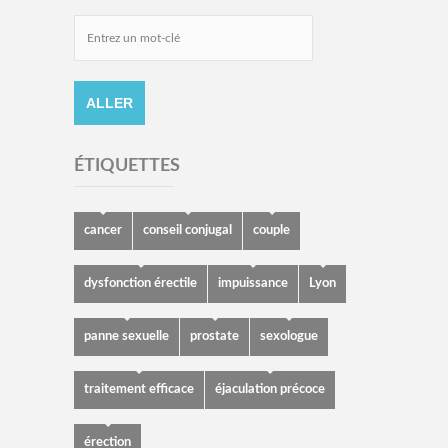
ÉTIQUETTES
cancer
conseil conjugal
couple
dysfonction érectile
impuissance
Lyon
panne sexuelle
prostate
sexologue
traitement efficace
éjaculation précoce
érection