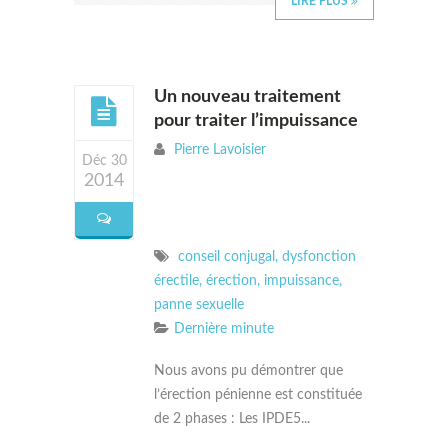
LIRE PLUS
Un nouveau traitement
pour traiter l’impuissance
Pierre Lavoisier
Déc 30
2014
conseil conjugal
,
dysfonction
érectile
,
érection
,
impuissance
,
panne sexuelle
Dernière minute
Nous avons pu démontrer que
l’érection pénienne est constituée
de 2 phases : Les IPDE5...