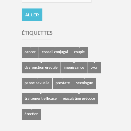
ÉTIQUETTES
cancer
conseil conjugal
couple
dysfonction érectile
impuissance
Lyon
panne sexuelle
prostate
sexologue
traitement efficace
éjaculation précoce
érection